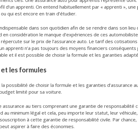
léments clés. Une assurance auto pour apprentis représente donc 
rofil d’un apprenti. On entend habituellement par « apprenti », un
u qui est encore en train d’étudier.
ndispensable dans son quotidien afin de se rendre dans son lieu d
nd en considération le manque d’expériences de ces automobilis
se répercute sur le prix de l’assurance auto. Le tarif des cotisati
, un apprenti n’a pas toujours des moyens financiers conséquents 
 et il est possible de choisir la formule et les garanties adapté
s et les formules
a possibilité de choisir la formule et les garanties d’assurance au
budget limité pour sa voiture.
e assurance au tiers comprenant une garantie de responsabilité ci
d au minimum légal et cela, peu importe leur statut, leur véhicule,
ouscription à cette garantie de responsabilité civile. Par chance
peut aspirer à faire des économies.