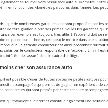
peut également se tourner vers l’assurance auto au kilomètre. Cette
éfini en fonction des kilomètres parcourus dans l’année. Les peti
re que de nombreuses garanties leur sont proposées par les assur
iter de faire gonfler le prix des primes. Seules les garanties qui 
tance par exemple est toujours très utile. Si l’apprenti doit se 
e en panne sur le chemin, cela peut le mettre dans une situation d
remorqueur. La garantie conducteur est aussi préconisée surtout 
 subis par le conducteur responsable de l’accident. Enfin, il e
des intérêts de l’assuré dans le cadre d’un litige.
 moins cher son assurance auto
u’il est possible d’user de toutes sortes de petites astuces pour 
 conduite accompagnée qui permet de gagner en expérience de con
 conducteurs qui sont passés par cette conduite accompagnée ont
cost qui travaillent sur internet constitue également une solutio