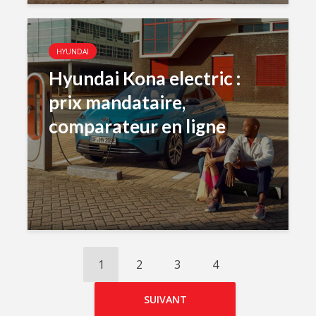
HYUNDAI
Hyundai Kona electric :
prix mandataire,
comparateur en ligne
1
2
3
4
SUIVANT