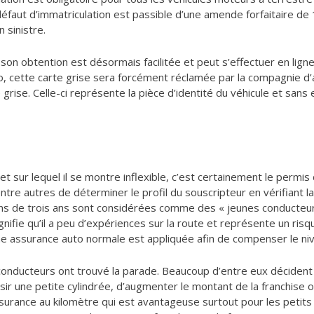
éfaut d’immatriculation est passible d’une amende forfaitaire de
n sinistre.
on obtention est désormais facilitée et peut s’effectuer en lign
o, cette carte grise sera forcément réclamée par la compagnie d’
grise. Celle-ci représente la pièce d’identité du véhicule et sans 
et sur lequel il se montre inflexible, c’est certainement le permis 
 entre autres de déterminer le profil du souscripteur en vérifiant
ns de trois ans sont considérées comme des « jeunes conducteurs
nifie qu’il a peu d’expériences sur la route et représente un risq
e assurance auto normale est appliquée afin de compenser le nive
 conducteurs ont trouvé la parade. Beaucoup d’entre eux déciden
isir une petite cylindrée, d’augmenter le montant de la franchise
surance au kilomètre qui est avantageuse surtout pour les petits