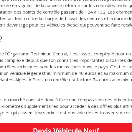
trée en vigueur de la nouvelle réforme sur les contrôles techniq
mentation des points de contrôle passant de 124 à 132. Les exam
s qui font croître la charge de travail des centres et la durée des
t davantage pour les véhicules diesel qui peuvent se faire recal
?
l’Organisme Technique Central, il est assez compliqué pour un a
s complexe depuis que l’on connaît les importantes disparités de 
trôles techniques sont les moins chers dans le pays. C’est le cas 
pour un véhicule léger est au minimum de 40 euros et au maximum d
Hautes-Alpes. À Paris, un contrôle est facturé 74 euros au minimu
ers du marché consiste donc à faire une comparaison des prix entre
ues kilomètres supplémentaires pour accéder à des offres plus attr
e et qui cassent leurs prix. Il est possible de les trouver sur cer