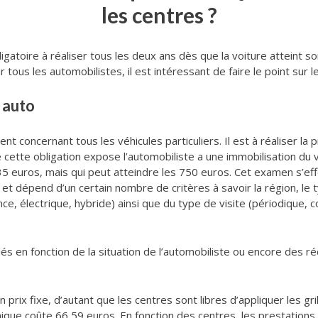
les centres ?
gatoire à réaliser tous les deux ans dès que la voiture atteint so
us les automobilistes, il est intéressant de faire le point sur l
 auto
t concernant tous les véhicules particuliers. Il est à réaliser la
 cette obligation expose l’automobiliste a une immobilisation du v
135 euros, mais qui peut atteindre les 750 euros. Cet examen s’e
et dépend d’un certain nombre de critères à savoir la région, le typ
ce, électrique, hybride) ainsi que du type de visite (périodique, co
lés en fonction de la situation de l’automobiliste ou encore des ré
n prix fixe, d’autant que les centres sont libres d’appliquer les gril
ique coûte 66,59 euros. En fonction des centres, les prestations