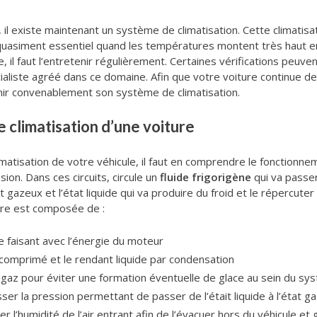
il existe maintenant un système de climatisation. Cette climatisati
t quasiment essentiel quand les températures montent très haut en
e, il faut l’entretenir régulièrement. Certaines vérifications peuv
ialiste agréé dans ce domaine. Afin que votre voiture continue d
enir convenablement son système de climatisation.
climatisation d’une voiture
matisation de votre véhicule, il faut en comprendre le fonctionneme
ion. Dans ces circuits, circule un
fluide frigorigène
qui va passer
 gazeux et l’état liquide qui va produire du froid et le répercuter
ière est composée de :
faisant avec l’énergie du moteur
comprimé et le rendant liquide par condensation
 gaz pour éviter une formation éventuelle de glace au sein du sy
er la pression permettant de passer de l’était liquide à l’état ga
 l’humidité de l’air entrant afin de l’évacuer hors du véhicule e