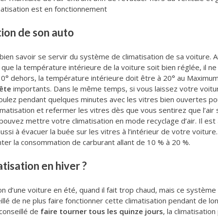
matisation est en fonctionnement
ation de son auto
 bien savoir se servir du système de climatisation de sa voiture. A
 que la température intérieure de la voiture soit bien réglée, il 
t 30° dehors, la température intérieure doit être à 20° au Maximu
ête
importants. Dans le même temps, si vous laissez votre voitu
 roulez pendant quelques minutes avec les vitres bien ouvertes pou
atisation et refermer les vitres dès que vous sentirez que l’air 
s pouvez mettre votre climatisation en mode recyclage d’air. Il est al
si à évacuer la buée sur les vitres à l’intérieur de votre voiture. P
enter la consommation de carburant allant de 10 % à 20 %.
tisation en hiver ?
ion d’une voiture en été, quand il fait trop chaud, mais ce systèm
illé de ne plus faire fonctionner cette climatisation pendant de lo
 conseillé de
faire tourner tous les quinze jours
, la climatisati