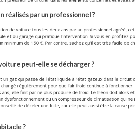
compresseur de circuler dans les éléments concernés et évites au
n réalisés par un professionnel ?
tion de voiture tous les deux ans par un professionnel agréé, ce
le et du garage qui pratique l’intervention. Si vous en profitez p
un minimum de 150 €. Par contre, sachez qu’il est très facile de ch
voiture peut-elle se décharger ?
est un gaz qui passe de l’état liquide à l’état gazeux dans le circui
tre changé régulièrement pour que l’air froid continue à fonctionner
ns, elle finit par ne plus produire de froid. Le fréon doit alors êt
ur en dysfonctionnement ou un compresseur de climatisation qui ne
seillé de déceler une fuite, car elle peut aussi être la cause prin
bitacle ?