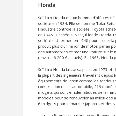
Honda
Soïchiro Honda est un homme d’affaires né e
société en 1934. Elle se nomme Tokai Seiki.
l’Industrie contrôle la société. Toyota achè
en 1945. L’année suivant, il fonde Honda T
société est fermée en 1948 pour laisser la 
produit plus d’un million de motos par an 
des automobiles et met une voiture sur le 
(environ 6 200 € actuels). En 1963, Honda
Soïchiro Honda laisse sa place en 1973 et dé
la plupart des ingénieurs travaillant depu
équipements de jardin comme les tondeuse
construction dans l’automobile, 219 modèle
midgets qui sont emblématiques de la marqu
modèles pour se renouveler au milieu des
6 midgets pour le marché japonais et des vo
Le fit ou jazz qui est un petit monosp