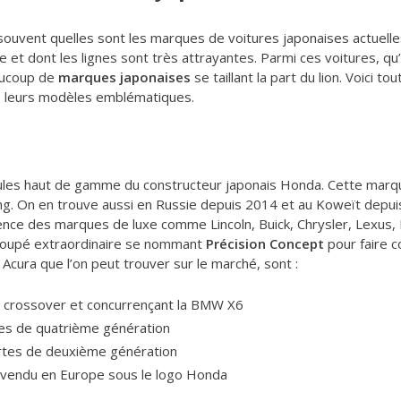
ent quelles sont les marques de voitures japonaises actuelles.
t dont les lignes sont très attrayantes. Parmi ces voitures, qu’el
aucoup de
marques japonaises
se taillant la part du lion. Voici 
ue leurs modèles emblématiques.
cules haut de gamme du constructeur japonais Honda. Cette marq
g. On en trouve aussi en Russie depuis 2014 et au Koweït depuis
nce des marques de luxe comme Lincoln, Buick, Chrysler, Lexus, I
 coupé extraordinaire se nommant
Précision Concept
pour faire c
Acura que l’on peut trouver sur le marché, sont :
n crossover et concurrençant la BMW X6
tes de quatrième génération
ortes de deuxième génération
f vendu en Europe sous le logo Honda