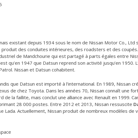
5
nais existant depuis 1934 sous le nom de Nissan Motor Co., Ltd s
an produit des conduites intérieures, des roadsters et des coupés.
triel de Mandchourie qui est partagé à parts égales entre Niss
’est qu’en 1947 que Datsun reprend son activité jusqu’en 1950. L
Patrol. Nissan et Datsun cohabitent.
tandis que Datsun est importé à l’international. En 1989, Nissan
Lexus de chez Toyota. Dans les années 70, Nissan connaît une fo
 de la faillite, mais conclut une alliance avec Renault en 1999. C
pprimant 28 000 postes. Entre 2012 et 2013, Nissan ressuscite
D
se Lada. Actuellement, Nissan produit de nombreux modèles de vo
space