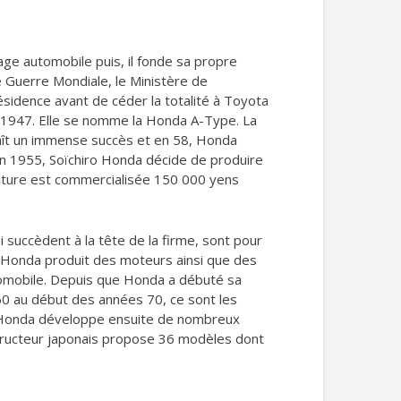
age automobile puis, il fonde sa propre
e Guerre Mondiale, le Ministère de
résidence avant de céder la totalité à Toyota
n 1947. Elle se nomme la Honda A-Type. La
naît un immense succès et en 58, Honda
En 1955, Soïchiro Honda décide de produire
oiture est commercialisée 150 000 yens
i succèdent à la tête de la firme, sont pour
, Honda produit des moteurs ainsi que des
omobile. Depuis que Honda a débuté sa
60 au début des années 70, ce sont les
5, Honda développe ensuite de nombreux
nstructeur japonais propose 36 modèles dont