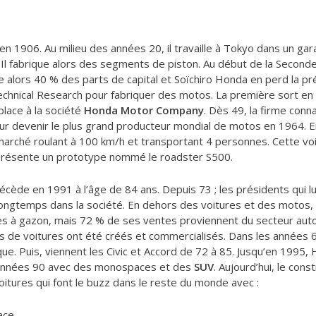
n 1906. Au milieu des années 20, il travaille à Tokyo dans un gar
 Il fabrique alors des segments de piston. Au début de la Second
te alors 40 % des parts de capital et Soïchiro Honda en perd la p
echnical Research pour fabriquer des motos. La première sort e
place à la société
Honda Motor Company
. Dès 49, la firme con
pour devenir le plus grand producteur mondial de motos en 1964. 
marché roulant à 100 km/h et transportant 4 personnes. Cette v
 présente un prototype nommé le roadster S500.
cède en 1991 à l’âge de 84 ans. Depuis 73 ; les présidents qui lu
is longtemps dans la société. En dehors des voitures et des motos
s à gazon, mais 72 % de ses ventes proviennent du secteur aut
s de voitures ont été créés et commercialisés. Dans les années 
e. Puis, viennent les Civic et Accord de 72 à 85. Jusqu’en 199
 années 90 avec des monospaces et des
SUV
. Aujourd’hui, le co
itures qui font le buzz dans le reste du monde avec :
ace