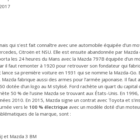
 2017
is qui s’est fait connaître avec une automobile équipée d’un moteu
rcedes, Citroën et NSU. Elle est ensuite abandonnée par Mazda en
porta les 24 heures du Mans avec la Mazda 797B équipée d’un mo
car il faut remonter à 1920 pour retrouver son fondateur qui fabr
et lance sa première voiture en 1931 qui se nomme la Mazda-Go. E
 Mazda fabrique aussi des armes pour l’armée japonaise. Il faut
0 dotée d’un logo au M stylisé. Ford rachète un quart du capital
hète 50 % de l’usine Mazda se trouvant aux États-Unis. En 199
 années 2010. En 2015, Mazda signe un contrat avec Toyota et s’i
urnée vers le
100 % électrique
avec un modèle doté d’un moteur
blématiques de la marque, sont :
GJ et Mazda 3 BM