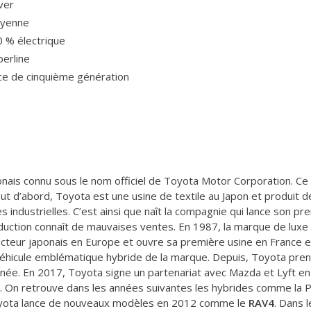
ver
oyenne
0 % électrique
berline
ce de cinquième génération
nais connu sous le nom officiel de Toyota Motor Corporation. Ce
ut d’abord, Toyota est une usine de textile au Japon et produit d
ves industrielles. C’est ainsi que naît la compagnie qui lance son 
oduction connaît de mauvaises ventes. En 1987, la marque de lux
cteur japonais en Europe et ouvre sa première usine en France e
 véhicule emblématique hybride de la marque. Depuis, Toyota pren
née. En 2017, Toyota signe un partenariat avec Mazda et Lyft en
. On retrouve dans les années suivantes les hybrides comme la Pr
Toyota lance de nouveaux modèles en 2012 comme le
RAV4
. Dans 