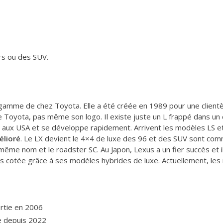
rs ou des SUV.
amme de chez Toyota. Elle a été créée en 1989 pour une clientèle
Toyota, pas même son logo. Il existe juste un L frappé dans un c
 aux USA et se développe rapidement. Arrivent les modèles LS et 
élioré
. Le LX devient le 4×4 de luxe des 96 et des SUV sont comm
 même nom et le roadster SC. Au Japon, Lexus a un fier succès et i
rès cotée grâce à ses modèles hybrides de luxe. Actuellement, le
ortie en 2006
e depuis 2022