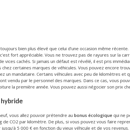
est toujours bien plus élevé que celui d’une occasion même récente
 et c’est fort appréciable. Vous ne trouvez pas de rayures sur la c
de vices cachés. Si jamais un défaut est révélé, il est pris imméd
ans chez certaines marques de véhicules. Vous pouvez encore trou
hez un mandataire. Certains véhicules avec peu de kilomètres et q
nt vendu par le personnel des marques. Dans ce cas, vous pouvez 
voiture la première année. Vous pouvez aussi négocier son prix ch
 hybride
 neuf, vous allez pouvoir prétendre au
bonus écologique
qui ne p
 de CO2 par kilomètre. De plus, si vous pouvez vous faire repren
er jusqu’à 5 000 € en fonction du vieux véhicule et de vos revenus