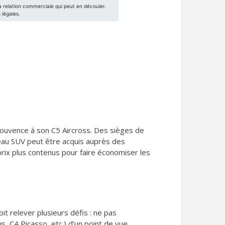
e jouvence à son C5 Aircross. Des sièges de
au SUV peut être acquis auprès des
prix plus contenus pour faire économiser les
it relever plusieurs défis : ne pas
, C4 Picasso, etc.) d’un point de vue