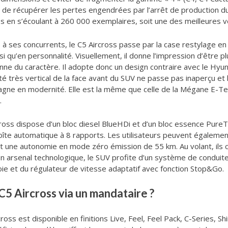
n de récupérer les pertes engendrées par l’arrêt de production du
osés en s’écoulant à 260 000 exemplaires, soit une des meilleures 
ce à ses concurrents, le C5 Aircross passe par la case restylage
si qu’en personnalité. Visuellement, il donne l’impression d’être 
onne du caractère. Il adopte donc un design contraire avec le Hy
té très vertical de la face avant du SUV ne passe pas inaperçu et 
agne en modernité. Elle est la même que celle de la Mégane E-T
.
ss dispose d’un bloc diesel BlueHDi et d’un bloc essence PureTec
boîte automatique à 8 rapports. Les utilisateurs peuvent égalemen
t une autonomie en mode zéro émission de 55 km. Au volant, ils c
son arsenal technologique, le SUV profite d’un système de condui
voie et du régulateur de vitesse adaptatif avec fonction Stop&Go.
C5 Aircross via un mandataire ?
oss est disponible en finitions Live, Feel, Feel Pack, C-Series, Sh