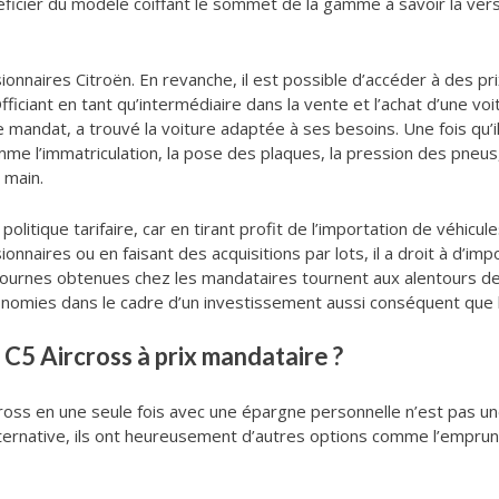
éficier du modèle coiffant le sommet de la gamme à savoir la ver
onnaires Citroën. En revanche, il est possible d’accéder à des pri
fficiant en tant qu’intermédiaire dans la vente et l’achat d’une vo
de mandat, a trouvé la voiture adaptée à ses besoins. Une fois qu’il
mme l’immatriculation, la pose des plaques, la pression des pneus,
 main.
olitique tarifaire, car en tirant profit de l’importation de véhicu
naires ou en faisant des acquisitions par lots, il a droit à d’imp
istournes obtenues chez les mandataires tournent aux alentours d
conomies dans le cadre d’un investissement aussi conséquent que l
C5 Aircross à prix mandataire ?
rcross en une seule fois avec une épargne personnelle n’est pas une
lternative, ils ont heureusement d’autres options comme l’emprunt