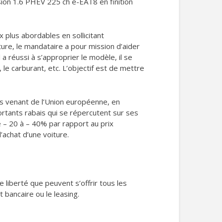
sion 1.6 PHEV 225 ch ë-EAT8 en finition
x plus abordables en sollicitant
iture, le mandataire a pour mission d’aider
 a réussi à s’approprier le modèle, il se
 le carburant, etc. L’objectif est de mettre
les venant de l’Union européenne, en
ortants rabais qui se répercutent sur ses
e – 20 à – 40% par rapport au prix
’achat d’une voiture.
 liberté que peuvent s’offrir tous les
 bancaire ou le leasing.