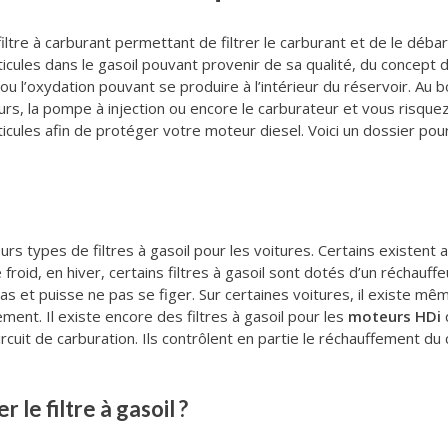
n filtre à carburant permettant de filtrer le carburant et de le déb
icules dans le gasoil pouvant provenir de sa qualité, du concept
’oxydation pouvant se produire à l’intérieur du réservoir. Au bo
cteurs, la pompe à injection ou encore le carburateur et vous risque
rticules afin de protéger votre moteur diesel. Voici un dossier po
sieurs types de filtres à gasoil pour les voitures. Certains existen
 froid, en hiver, certains filtres à gasoil sont dotés d’un réchauf
as et puisse ne pas se figer. Sur certaines voitures, il existe 
ment. Il existe encore des filtres à gasoil pour les
moteurs HDi
q
circuit de carburation. Ils contrôlent en partie le réchauffement du
le filtre à gasoil ?