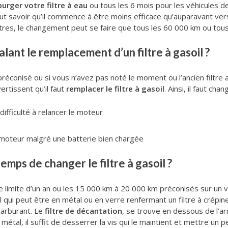
purger votre filtre à eau
ou tous les 6 mois pour les véhicules d
il faut savoir qu’il commence à être moins efficace qu’auparavant v
ltres, le changement peut se faire que tous les 60 000 km ou tous 
alant le remplacement d’un filtre à gasoil ?
éconisé ou si vous n’avez pas noté le moment ou l’ancien filtre a 
ertissent qu’il faut
remplacer le filtre à gasoil
. Ainsi, il faut chan
difficulté à relancer le moteur
e moteur malgré une batterie bien chargée
temps de changer le filtre à gasoil ?
date limite d’un an ou les 15 000 km à 20 000 km préconisés sur un 
ol qui peut être en métal ou en verre renfermant un filtre à crépin
carburant. Le
filtre de décantation
, se trouve en dessous de l’ar
métal, il suffit de desserrer la vis qui le maintient et mettre un 