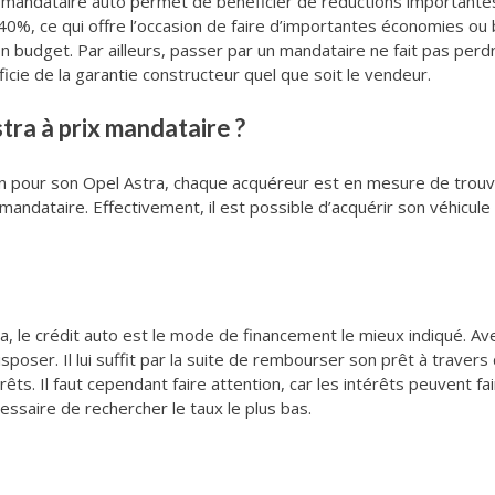
le mandataire auto permet de bénéficier de réductions importantes
%, ce qui offre l’occasion de faire d’importantes économies ou b
budget. Par ailleurs, passer par un mandataire ne fait pas perdre
icie de la garantie constructeur quel que soit le vendeur.
ra à prix mandataire ?
ion pour son Opel Astra, chaque acquéreur est en mesure de tro
mandataire. Effectivement, il est possible d’acquérir son véhicule
tra, le crédit auto est le mode de financement le mieux indiqué. Av
disposer. Il lui suffit par la suite de rembourser son prêt à trav
s. Il faut cependant faire attention, car les intérêts peuvent fair
écessaire de rechercher le taux le plus bas.