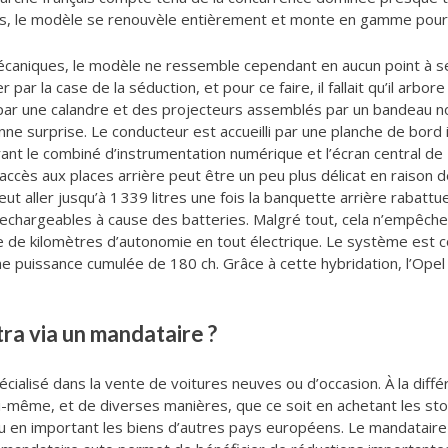
is, le modèle se renouvèle entièrement et monte en gamme pour u
caniques, le modèle ne ressemble cependant en aucun point à ses
r par la case de la séduction, et pour ce faire, il fallait qu’il arb
r une calandre et des projecteurs assemblés par un bandeau noir q
onne surprise. Le conducteur est accueilli par une planche de bo
ant le combiné d’instrumentation numérique et l’écran central de 
l’accès aux places arrière peut être un peu plus délicat en raison d
eut aller jusqu’à 1 339 litres une fois la banquette arrière rabatt
echargeables à cause des batteries. Malgré tout, cela n’empêche 
 de kilomètres d’autonomie en tout électrique. Le système est co
ne puissance cumulée de 180 ch. Grâce à cette hybridation, l’Op
ra via un mandataire ?
ialisé dans la vente de voitures neuves ou d’occasion. À la différe
ui-même, et de diverses manières, que ce soit en achetant les st
 en important les biens d’autres pays européens. Le mandataire p