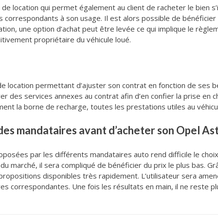
de location qui permet également au client de racheter le bien s’i
is correspondants à son usage. Il est alors possible de bénéficie
tion, une option d’achat peut être levée ce qui implique le règle
initivement propriétaire du véhicule loué.
 de location permettant d’ajuster son contrat en fonction de ses b
grer des services annexes au contrat afin d’en confier la prise en c
nt la borne de recharge, toutes les prestations utiles au véhicu
des mandataires avant d’acheter son Opel Ast
roposées par les différents mandataires auto rend difficile le choix
s du marché, il sera compliqué de bénéficier du prix le plus bas.
s propositions disponibles très rapidement. L’utilisateur sera am
 correspondantes. Une fois les résultats en main, il ne reste plus 