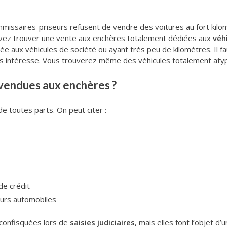
ssaires-priseurs refusent de vendre des voitures au fort kilomét
ouvez trouver une vente aux enchères totalement dédiées aux
véh
ée aux véhicules de société ou ayant très peu de kilomètres. Il f
s intéresse. Vous trouverez même des véhicules totalement atypiq
 vendues aux enchères ?
e toutes parts. On peut citer :
de crédit
eurs automobiles
t confisquées lors de
saisies judiciaires
, mais elles font l’objet 