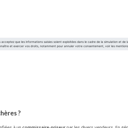
hères ?
nfiées à un
commissaire-priseur
par les divers vendeurs. En gén