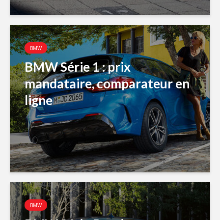
BMW
BMW Série 1 : prix
mandataire, comparateur en
ligne
BMW