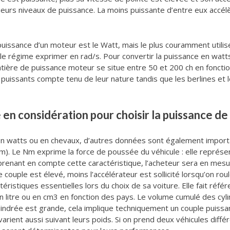
sieurs niveaux de puissance. La moins puissante d’entre eux accé
uissance d’un moteur est le Watt, mais le plus couramment utilisé
 le régime exprimer en rad/s. Pour convertir la puissance en watts
tière de puissance moteur se situe entre 50 et 200 ch en fonctio
uissants compte tenu de leur nature tandis que les berlines et le
 en considération pour choisir la puissance de
en watts ou en chevaux, d’autres données sont également importan
. Le Nm exprime la force de poussée du véhicule : elle représe
 prenant en compte cette caractéristique, l’acheteur sera en mes
 couple est élevé, moins l’accélérateur est sollicité lorsqu’on roul
téristiques essentielles lors du choix de sa voiture. Elle fait réf
 litre ou en cm3 en fonction des pays. Le volume cumulé des cyli
lindrée est grande, cela implique techniquement un couple puissan
varient aussi suivant leurs poids. Si on prend deux véhicules d