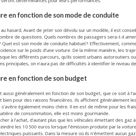
le seront déterminantes pour leurs performances.
ture en fonction de son mode de conduite
 au hasard. Avant de jeter son dévolu sur un modèle, il est conse
n nombre de questions. Quels nombres de passagers sera-t-il amen
? Quel est son mode de conduite habituel ? Effectivement, comme o
ncidence sur le poids d’une voiture. De la même manière, les traje
isque les différents parcours, qu’ils soient urbains autoroutiers 
s principales, on n’aura pas de difficultés à identifier le niveau d
ture en fonction de son budget
t aussi généralement en fonction de son budget, que ce soit à l’ac
t bien pour des raisons financières. Ils affichent généralement les
ce s’avère également moins chère. Il en est de même pour les frais
 matière de consommation, elle est moins gourmande.
her à l’achat, d’autant plus que les véhicules émettant des gaz à
indre les 10 500 euros lorsque l’émission produite par la voiture
ectriques puissants. Dans la mesure où ils n’émettent aucun gaz t