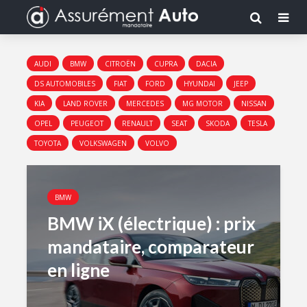
AUDI
BMW
CITROËN
CUPRA
DACIA
DS AUTOMOBILES
FIAT
FORD
HYUNDAI
JEEP
KIA
LAND ROVER
MERCEDES
MG MOTOR
NISSAN
OPEL
PEUGEOT
RENAULT
SEAT
SKODA
TESLA
TOYOTA
VOLKSWAGEN
VOLVO
BMW
BMW iX (électrique) : prix
mandataire, comparateur
en ligne